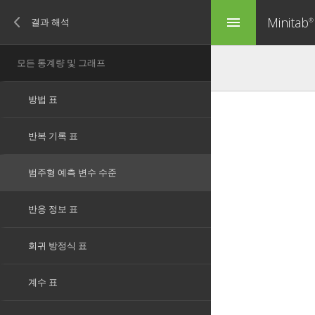
Minitab
menu
®