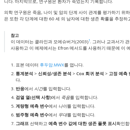
니다. 마지막으로, 연구원은 환자가 죽었는지 기록합니다.
의학 연구원은 죽음, 나이 및 암의 단계 사이 관계를 평가하기 위하
은 또한 각 단계에 대한 60 세 의 남자에 대한 생존 확률을 추정하고
참고
1
이 데이터는 클라인과 모에슈버거(2003)
. 그러나 교과서가 관
사용하고 이 예제에서는 Efron 메서드를 사용하기 때문에 이
표본 데이터
후두암.MWX
를 엽니다.
통계분석
>
신뢰성/생존 분석
>
Cox 회귀 분석
>
고정 예측 
다.
반응
에서
시간
를 입력합니다.
검열 열(선택 사항)
에서
죽음
를 입력합니다.
계량형 예측 변수
에서
나이
를 입력합니다.
범주형 예측 변수
에서
무대
를 입력합니다.
그래프
선택하고
예측 변수 값에 대한 생존 플롯 표시
확인합