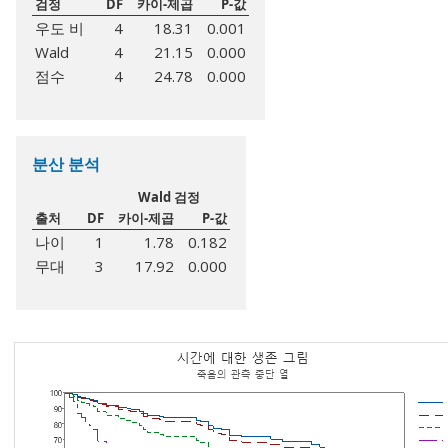
검정
DF
카이-제곱
P-값
우도 비
4
18.31
0.001
Wald
4
21.15
0.000
점수
4
24.78
0.000
분산 분석
Wald 검정
출처
DF
카이-제곱
P-값
나이
1
1.78
0.182
무대
3
17.92
0.000