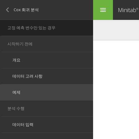
Minitab
menu
®