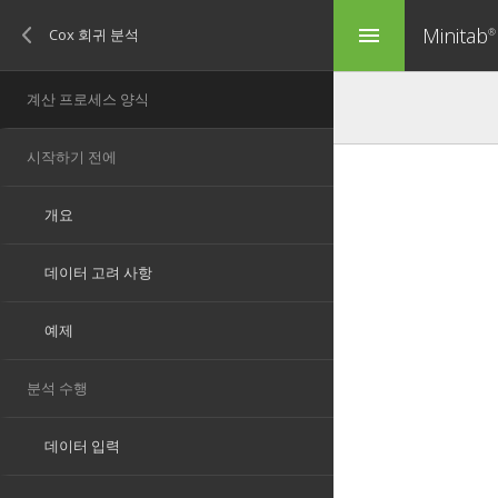
Minitab
menu
®