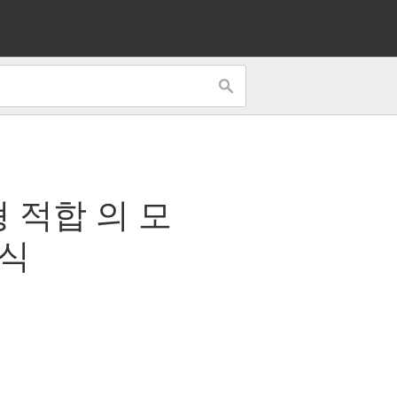
형 적합
의 모
공식