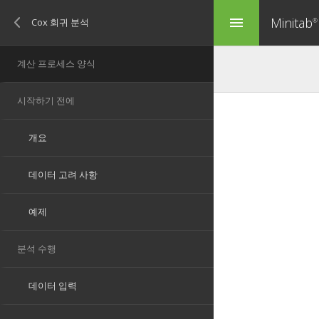
Minitab
menu
®