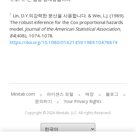
1
Lin, D.Y.의강력한 분산을 사용합니다. & Wei, L.J. (1989).
The robust inference for the Cox proportional hazards
model.
Journal of the American Statistical Association,
84
(408), 1074-1078.
https://doi.org/10.1080/01621459.1989.10478874
Minitab.com
라이센스 포털
매장
블로그
문의하기
Your Privacy Rights
Copyright © 2026 Minitab, LLC. All rights Reserved.