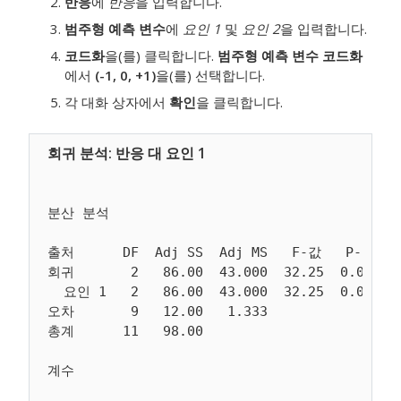
반응
에
반응
을 입력합니다.
범주형 예측 변수
에
요인 1
및
요인 2
을 입력합니다.
코드화
을(를) 클릭합니다.
범주형 예측 변수 코드화
에서
(-1, 0, +1)
을(를) 선택합니다.
각 대화 상자에서
확인
을 클릭합니다.
분산 분석

출처      DF  Adj SS  Adj MS   F-값   P-값

회귀       2   86.00  43.000  32.25  0.000

  요인 1   2   86.00  43.000  32.25  0.000

오차       9   12.00   1.333

계수
