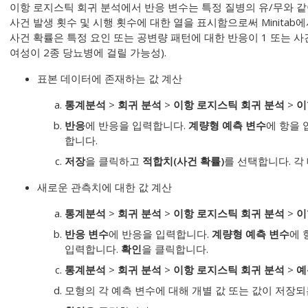
이항 로지스틱 회귀 분석에서 반응 변수는 특정 질병의 유/무와 같이
사건 발생 횟수 및 시행 횟수에 대한 열을 표시함으로써 Minitab
사건 확률은 특정 요인 또는 공변량 패턴에 대한 반응이 1 또는 사
여성이 2종 당뇨병에 걸릴 가능성).
표본 데이터에 존재하는 값 계산
통계분석
>
회귀 분석
>
이항 로지스틱 회귀 분석
>
이
반응
에 반응을 입력합니다.
계량형 예측 변수
에 항을
합니다.
저장
을 클릭하고
적합치(사건 확률)
를 선택합니다. 각
새로운 관측치에 대한 값 계산
통계분석
>
회귀 분석
>
이항 로지스틱 회귀 분석
>
이
반응 변수
에 반응을 입력합니다.
계량형 예측 변수
에 
입력합니다.
확인
을 클릭합니다.
통계분석
>
회귀 분석
>
이항 로지스틱 회귀 분석
>
예
모형의 각 예측 변수에 대해 개별 값 또는 값이 저장되