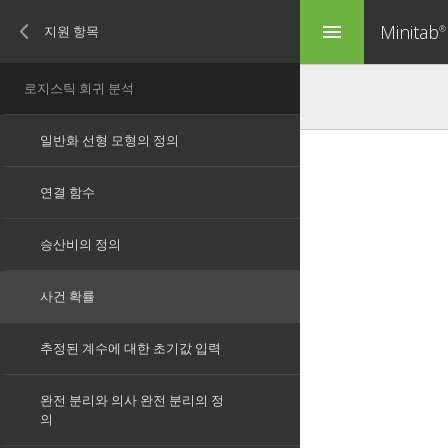
Minitab
menu
®