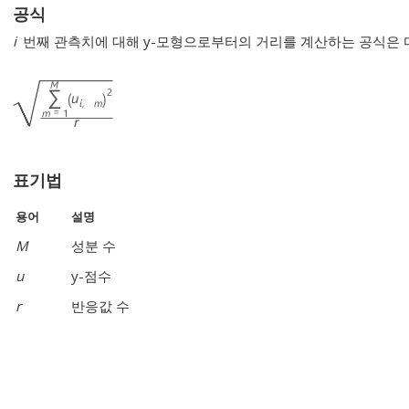
공식
i
번째 관측치에 대해 y-모형으로부터의 거리를 계산하는 공식은 
표기법
용어
설명
M
성분 수
u
y-점수
r
반응값 수