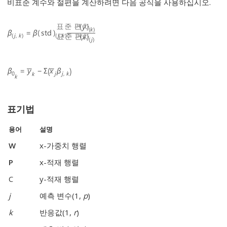
비표준 계수와 절편을 계산하려면 다음 공식을 사용하십시오.
표기법
용어
설명
W
x-가중치 행렬
P
x-적재 행렬
C
y-적재 행렬
j
예측 변수(1,
p
)
k
반응값(1,
r
)