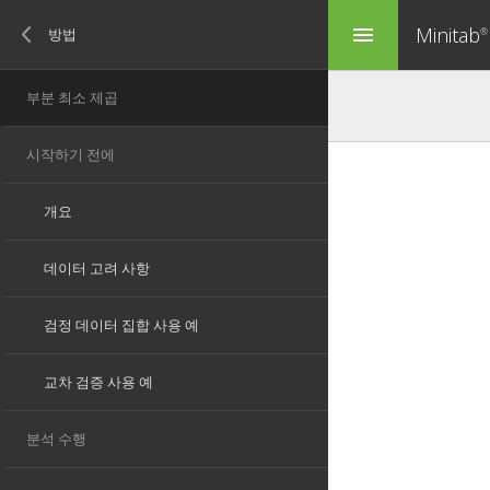
Minitab
menu
®