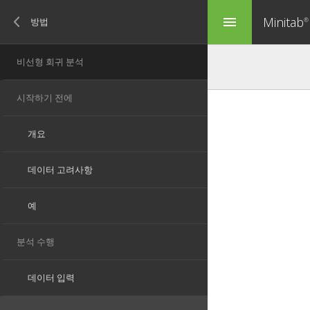
Minitab
menu
®