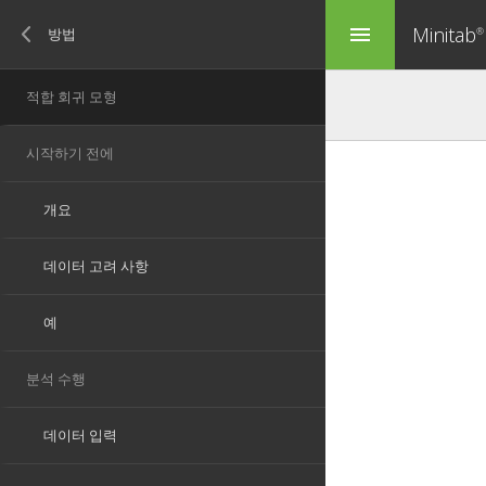
Minitab
menu
®