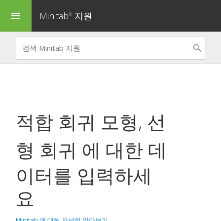
Minitab
지원
menu
®
적합 회귀 모형
,
선
형 회귀
에 대한 데
이터를 입력하세
요
Minitab 에 대해 자세히 알아보기