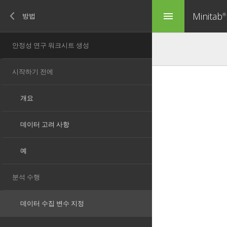
Minitab
menu
®