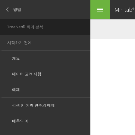
Minitab
menu
®