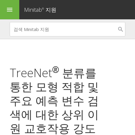
Minitab
지원
menu
®
®
TreeNet
분류
를
통한
모형 적합
및
주요 예측 변수 검
색
에 대한 상위 이
원 교호작용 강도