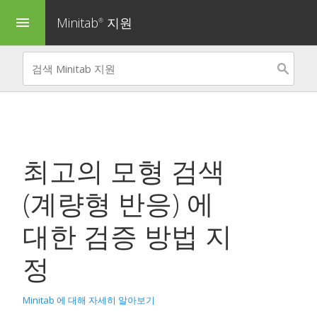
Minitab
지원
menu
®
최고의 모형 검색
(계량형 반응)
에
대한 검증 방법 지
정
Minitab 에 대해 자세히 알아보기