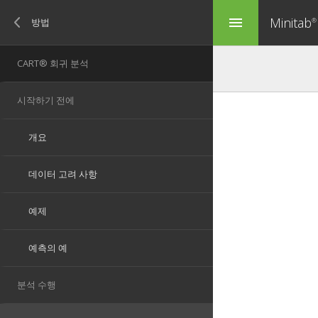
Minitab
menu
®