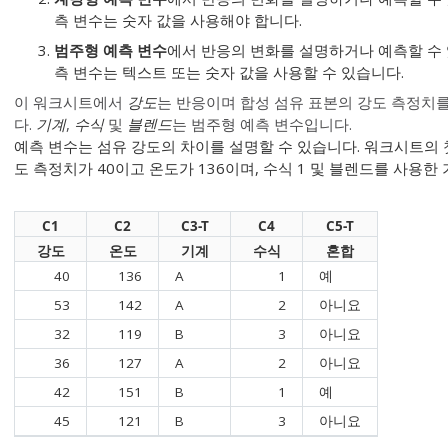
측 변수는 숫자 값을 사용해야 합니다.
범주형 예측 변수
에서 반응의 변화를 설명하거나 예측할 수
측 변수는 텍스트 또는 숫자 값을 사용할 수 있습니다.
이 워크시트에서
강도
는 반응이며 합성 섬유 표본의 강도 측정치
다.
기계
,
수식
및
블렌드
는 범주형 예측 변수입니다.
예측 변수는 섬유 강도의 차이를 설명할 수 있습니다. 워크시트의 
도 측정치가 40이고 온도가 136이며, 수식 1 및 블렌드를 사용한
C1
C2
C3-T
C4
C5-T
강도
온도
기계
수식
혼합
40
136
A
1
예
53
142
A
2
아니요
32
119
B
3
아니요
36
127
A
2
아니요
42
151
B
1
예
45
121
B
3
아니요