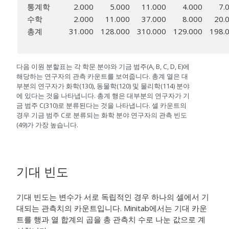
통계학
2.000
5.000
11.000
4.000
7.
수학
2.000
11.000
37.000
8.000
20.
총계
31.000
128.000
310.000
129.000
198.
다음 이원 분할표는 각 학문 분야와 기금 범주(A, B, C, D, E)에
해당하는 연구자의 관측 카운트를 보여줍니다. 총계 열은 대
부분의 연구자가 화학(130), 동물학(120) 및 물리학(114) 분야
에 있다는 것을 나타냅니다. 총계 행은 대부분의 연구자가 기
금 범주 C(310)로 분류된다는 것을 나타냅니다. 셀 카운트의
경우 기금 범주 C로 분류되는 화학 분야 연구자의 관측 빈도
(49)가 가장 높습니다.
기대 빈도
기대 빈도는 변수가 서로 독립적인 경우 하나의 셀에서 기
대되는 관측치의 카운트입니다. Minitab에서는 기대 카운
트를 행과 열 합계의 곱을 총 관측치 수로 나눈 값으로 계