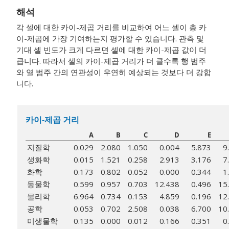
해석
각 셀에 대한 카이-제곱 거리를 비교하여 어느 셀이 총 카
이-제곱에 가장 기여하는지 평가할 수 있습니다. 관측 및
기대 셀 빈도가 크게 다르면 셀에 대한 카이-제곱 값이 더
큽니다. 따라서 셀의 카이-제곱 거리가 더 클수록 행 범주
와 열 범주 간의 연관성이 우연히 예상되는 것보다 더 강합
니다.
카이-제곱 거리
A
B
C
D
E
지질학
0.029
2.080
1.050
0.004
5.873
9
생화학
0.015
1.521
0.258
2.913
3.176
7
화학
0.173
0.802
0.052
0.000
0.344
1
동물학
0.599
0.957
0.703
12.438
0.496
15
물리학
6.964
0.734
0.153
4.859
0.196
12
공학
0.053
0.702
2.508
0.038
6.700
10
미생물학
0.135
0.000
0.012
0.166
0.351
0