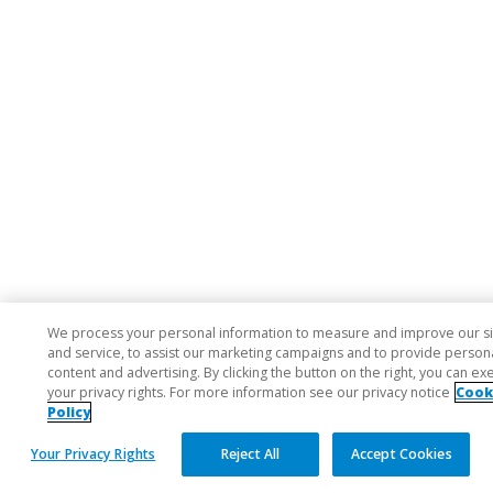
We process your personal information to measure and improve our si
and service, to assist our marketing campaigns and to provide person
content and advertising. By clicking the button on the right, you can ex
your privacy rights. For more information see our privacy notice
Cook
Policy
Your Privacy Rights
Reject All
Accept Cookies