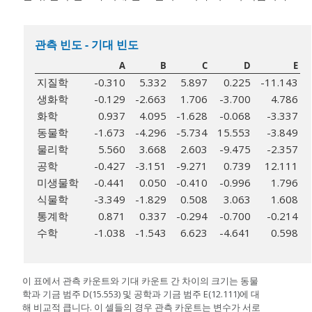
관측 빈도 - 기대 빈도
A
B
C
D
E
지질학
-0.310
5.332
5.897
0.225
-11.143
생화학
-0.129
-2.663
1.706
-3.700
4.786
화학
0.937
4.095
-1.628
-0.068
-3.337
동물학
-1.673
-4.296
-5.734
15.553
-3.849
물리학
5.560
3.668
2.603
-9.475
-2.357
공학
-0.427
-3.151
-9.271
0.739
12.111
미생물학
-0.441
0.050
-0.410
-0.996
1.796
식물학
-3.349
-1.829
0.508
3.063
1.608
통계학
0.871
0.337
-0.294
-0.700
-0.214
수학
-1.038
-1.543
6.623
-4.641
0.598
이 표에서 관측 카운트와 기대 카운트 간 차이의 크기는 동물
학과 기금 범주 D(15.553) 및 공학과 기금 범주 E(12.111)에 대
해 비교적 큽니다. 이 셀들의 경우 관측 카운트는 변수가 서로