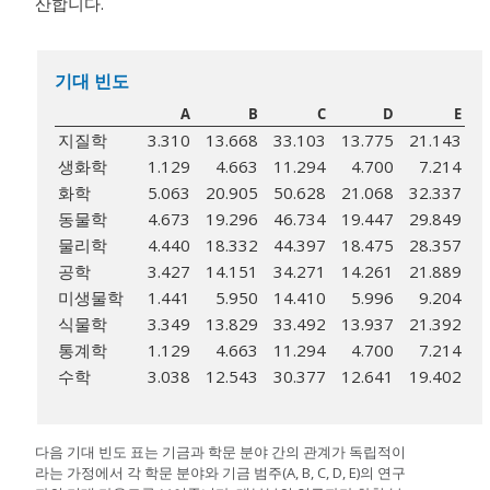
산합니다.
기대 빈도
A
B
C
D
E
지질학
3.310
13.668
33.103
13.775
21.143
생화학
1.129
4.663
11.294
4.700
7.214
화학
5.063
20.905
50.628
21.068
32.337
동물학
4.673
19.296
46.734
19.447
29.849
물리학
4.440
18.332
44.397
18.475
28.357
공학
3.427
14.151
34.271
14.261
21.889
미생물학
1.441
5.950
14.410
5.996
9.204
식물학
3.349
13.829
33.492
13.937
21.392
통계학
1.129
4.663
11.294
4.700
7.214
수학
3.038
12.543
30.377
12.641
19.402
다음 기대 빈도 표는 기금과 학문 분야 간의 관계가 독립적이
라는 가정에서 각 학문 분야와 기금 범주(A, B, C, D, E)의 연구