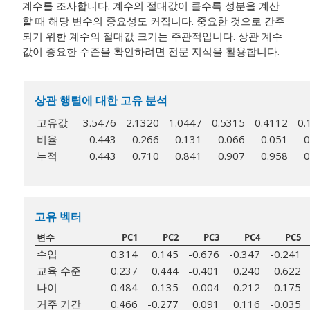
계수를 조사합니다. 계수의 절대값이 클수록 성분을 계산
할 때 해당 변수의 중요성도 커집니다. 중요한 것으로 간주
되기 위한 계수의 절대값 크기는 주관적입니다. 상관 계수
값이 중요한 수준을 확인하려면 전문 지식을 활용합니다.
상관 행렬에 대한 고유 분석
고유값
3.5476
2.1320
1.0447
0.5315
0.4112
0.
비율
0.443
0.266
0.131
0.066
0.051
0
누적
0.443
0.710
0.841
0.907
0.958
0
고유 벡터
변수
PC1
PC2
PC3
PC4
PC5
수입
0.314
0.145
-0.676
-0.347
-0.241
교육 수준
0.237
0.444
-0.401
0.240
0.622
나이
0.484
-0.135
-0.004
-0.212
-0.175
거주 기간
0.466
-0.277
0.091
0.116
-0.035