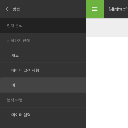
Minitab
menu
®