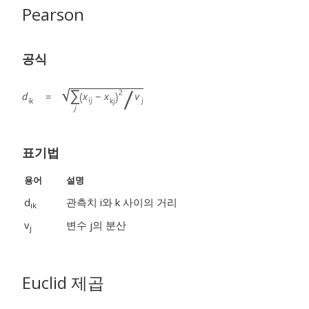
Pearson
공식
표기법
용어
설명
d
관측치 i와 k 사이의 거리
ik
v
변수 j의 분산
j
Euclid 제곱