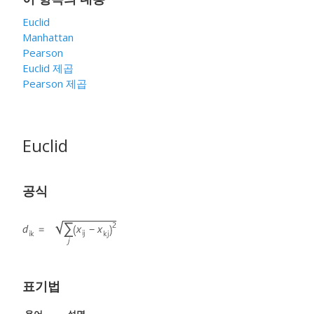
Euclid
Manhattan
Pearson
Euclid 제곱
Pearson 제곱
Euclid
공식
표기법