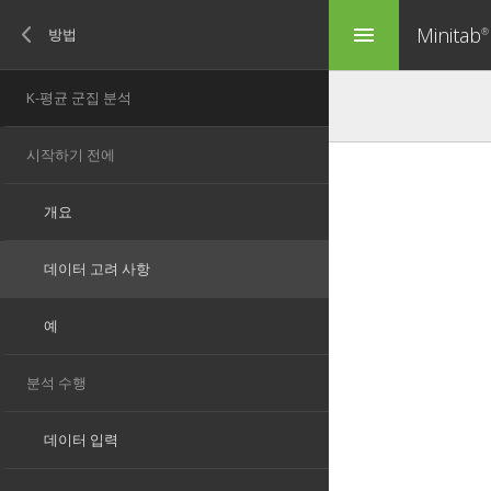
Minitab
menu
®