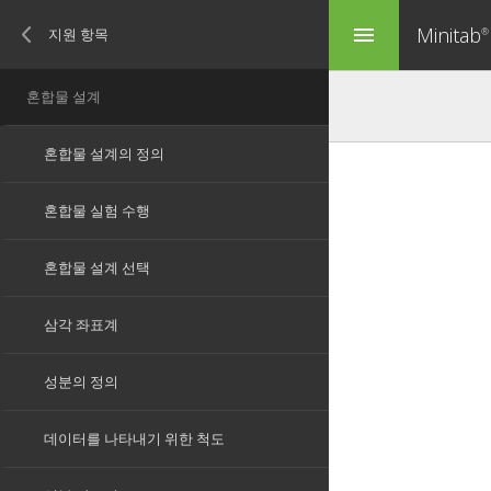
Minitab
menu
®