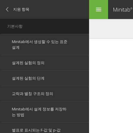
Minitab
menu
®