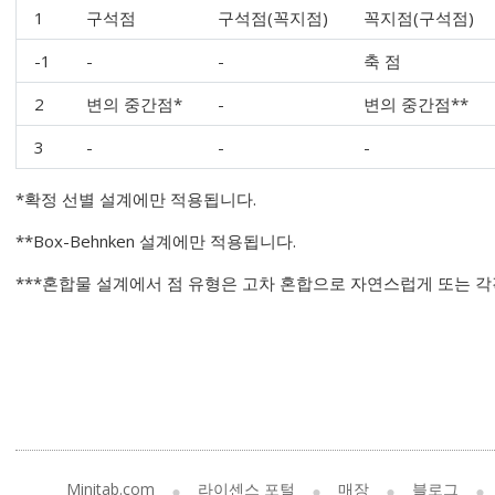
1
구석점
구석점(꼭지점)
꼭지점(구석점)
-1
-
-
축 점
2
변의 중간점*
-
변의 중간점**
3
-
-
-
*확정 선별 설계에만 적용됩니다.
**Box-Behnken 설계에만 적용됩니다.
***혼합물 설계에서 점 유형은 고차 혼합으로 자연스럽게 또는 각
Minitab.com
라이센스 포털
매장
블로그