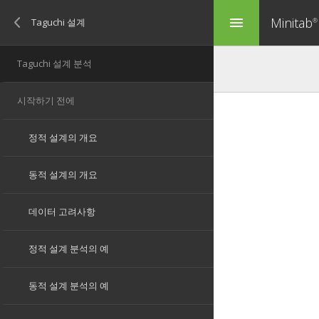
Minitab
menu
®