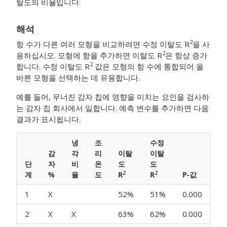
탈도의 비율입니다.
해석
2
항 수가 다른 여러 모형을 비교하려면 수정 이탈도 R
을 사
2
용하십시오. 모형에 항을 추가하면 이탈도 R
은 항상 증가
2
합니다. 수정 이탈도 R
값은 모형의 항 수에 통합되어 올
바른 모형을 선택하는 데 유용합니다.
예를 들어, 무너진 감자 칩에 영향을 미치는 요인을 검사하
는 감자 칩 회사에서 일합니다. 예측 변수를 추가하면 다음
결과가 표시됩니다.
냉
조
수정
감
각
리
이탈
이탈
단
자
비
온
도
도
2
2
계
%
율
도
R
R
P-값
1
X
52%
51%
0.000
2
X
X
63%
62%
0.000