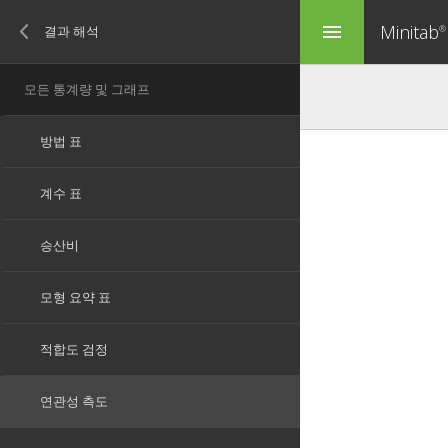
Minitab
menu
®