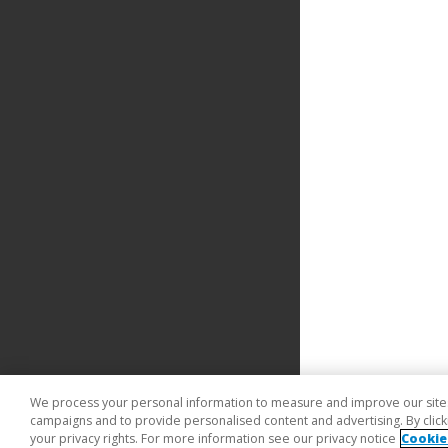
We process your personal information to measure and improve our sites 
campaigns and to provide personalised content and advertising. By clicki
your privacy rights. For more information see our privacy notice
Cookie