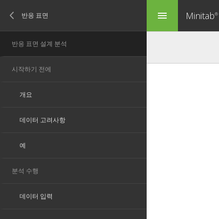
Minitab
menu
®