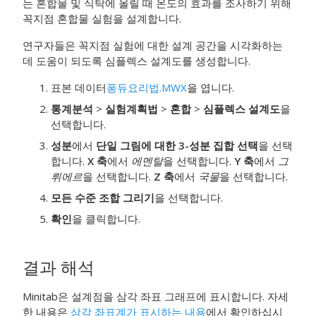
는 혼합물 및 식탁에 올릴 때 온도의 효과를 조사하기 위해
꼭지점 혼합물 실험을 설계합니다.
연구자들은 꼭지점 실험에 대한 설계 공간을 시각화하는
데 도움이 되도록 심플렉스 설계도를 생성합니다.
표본 데이터
퐁듀요리법.MWX
을 엽니다.
통계분석
>
실험계획법
>
혼합
>
심플렉스 설계도
을
선택합니다.
성분
에서
단일 그림에 대한 3-성분 집합 선택
을 선택
합니다.
X 축
에서
에멘탈
을 선택합니다.
Y 축
에서
그
뤼에르
을 선택합니다.
Z 축
에서
국물
을 선택합니다.
모든 수준 조합 그리기
을 선택합니다.
확인
을 클릭합니다.
결과 해석
Minitab은 설계점을 삼각 좌표 그래프에 표시합니다. 자세
한 내용은
삼각 좌표계가 표시하는 내용
에서 확인하십시