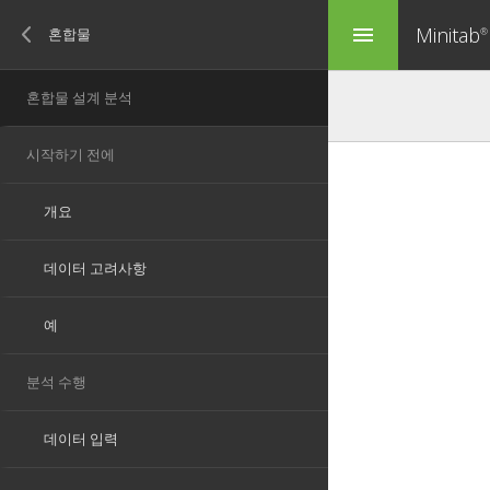
Minitab
menu
®