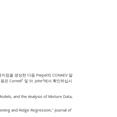
지점을 생성한 다음 Piepel의 CONAEV 알
1
2
 Cornell
및 St. John
에서 확인하십시
Models, and the Analysis of Mixture Data,
tioning and Ridge Regression," Journal of