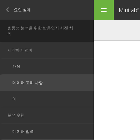
Minitab
menu
®