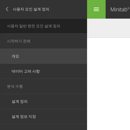
Minitab
menu
®