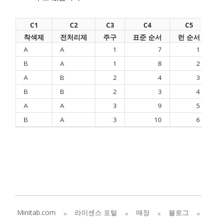
C1
C2
C3
C4
C5
착색제
전처리제
주구
표준 순서
런 순서
A
A
1
7
1
B
A
1
8
2
A
B
2
4
3
B
B
2
3
4
A
A
3
9
5
B
A
3
10
6
Minitab.com
라이센스 포털
매장
블로그