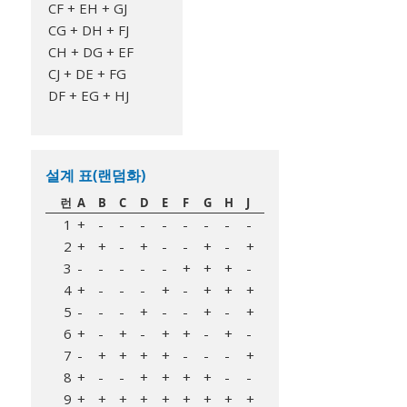
CF + EH + GJ
CG + DH + FJ
CH + DG + EF
CJ + DE + FG
DF + EG + HJ
설계 표(랜덤화)
런
A
B
C
D
E
F
G
H
J
1
+
-
-
-
-
-
-
-
-
2
+
+
-
+
-
-
+
-
+
3
-
-
-
-
-
+
+
+
-
4
+
-
-
-
+
-
+
+
+
5
-
-
-
+
-
-
+
-
+
6
+
-
+
-
+
+
-
+
-
7
-
+
+
+
+
-
-
-
+
8
+
-
-
+
+
+
+
-
-
9
+
+
+
+
+
+
+
+
+