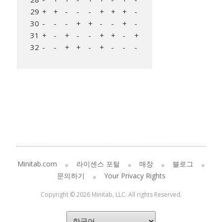
29
+
+
-
-
-
+
+
+
-
30
-
-
-
+
+
-
-
+
-
31
+
-
+
-
-
+
+
-
+
32
-
-
+
+
-
+
-
-
-
Minitab.com
라이센스 포털
매장
블로그
문의하기
Your Privacy Rights
Copyright © 2026 Minitab, LLC. All rights Reserved.