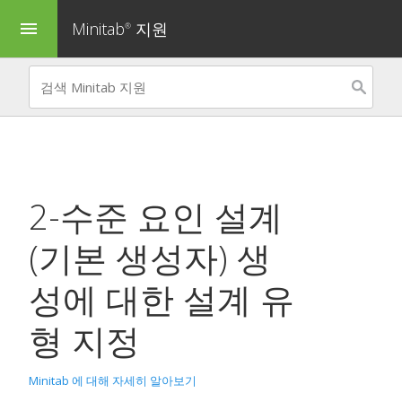
Minitab
지원
menu
®
2-수준 요인 설계
(기본 생성자) 생
성
에 대한 설계 유
형 지정
Minitab 에 대해 자세히 알아보기