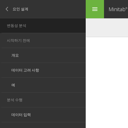
Minitab
menu
®