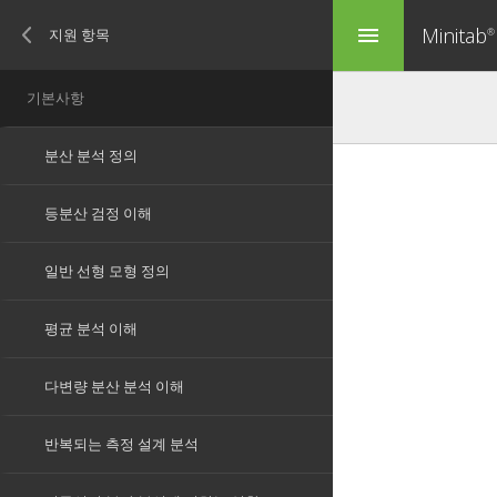
Minitab
menu
®