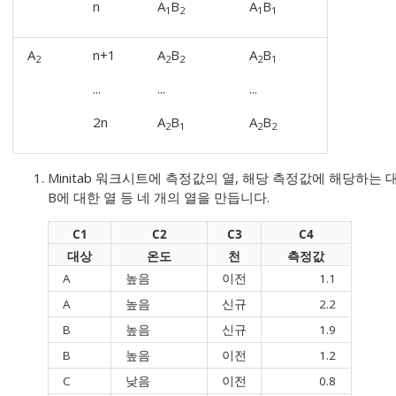
n
A
B
A
B
1
2
1
1
A
n+1
A
B
A
B
2
2
2
2
1
...
...
...
2n
A
B
A
B
2
1
2
2
Minitab 워크시트에 측정값의 열, 해당 측정값에 해당하는 대
B에 대한 열 등 네 개의 열을 만듭니다.
C1
C2
C3
C4
대상
온도
천
측정값
A
높음
이전
1.1
A
높음
신규
2.2
B
높음
신규
1.9
B
높음
이전
1.2
C
낮음
이전
0.8