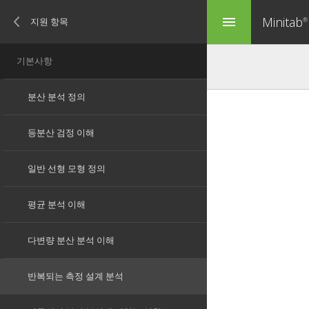
Minitab
menu
®