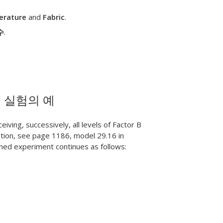
erature
and
Fabric
.
수
.
 실험의 예
ving, successively, all levels of Factor B
mation, see page 1186, model 29.16 in
ned experiment continues as follows: