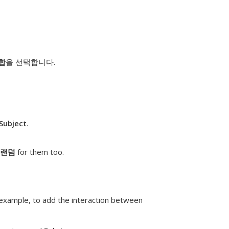
합
을 선택합니다.
Subject
.
랜덤
for them too.
 example, to add the interaction between