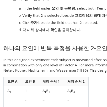
In the field under
요인 및 공변량
, select both
Temp
Verify that
2
is selected beside
교호작용의 최대 차
Click
추가
beside the field that has
2
selected.
각 대화 상자에서
확인
을 클릭합니다.
하나의 요인에 반복 측정을 사용한 2-요인
In this designed experiment each subject is measured after recei
in combination with only one level of Factor A. For more infor
Neter, Kutner, Nachtsheim, and Wasserman (1996). This desig
요인 A
요인 B
처리 순서 1
처리 순서 2
A
1
A
B
A
B
1
1
1
1
2
...
...
...