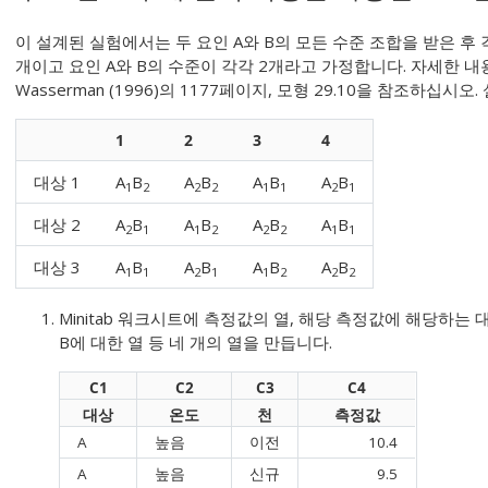
이 설계된 실험에서는 두 요인 A와 B의 모든 수준 조합을 받은 후 
개이고 요인 A와 B의 수준이 각각 2개라고 가정합니다. 자세한 내용은 Nete
Wasserman (1996)의 1177페이지, 모형 29.10을 참조하십
1
2
3
4
대상 1
A
B
A
B
A
B
A
B
1
2
2
2
1
1
2
1
대상 2
A
B
A
B
A
B
A
B
2
1
1
2
2
2
1
1
대상 3
A
B
A
B
A
B
A
B
1
1
2
1
1
2
2
2
Minitab 워크시트에 측정값의 열, 해당 측정값에 해당하는 대
B에 대한 열 등 네 개의 열을 만듭니다.
C1
C2
C3
C4
대상
온도
천
측정값
A
높음
이전
10.4
A
높음
신규
9.5