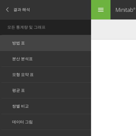
Minitab
menu
®