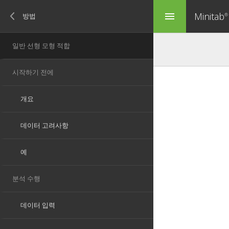
Minitab
menu
®