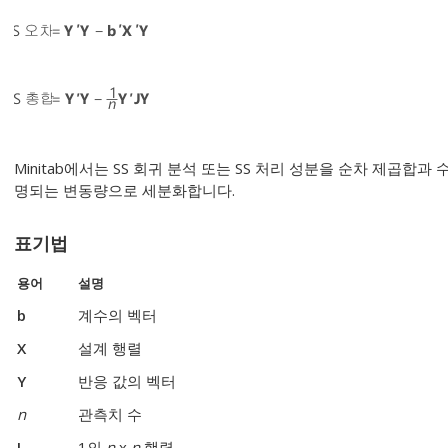
Minitab에서는 SS 회귀 분석 또는 SS 처리 성분을 순차 제곱합
명되는 변동량으로 세분화합니다.
표기법
용어
설명
b
계수의 벡터
X
설계 행렬
Y
반응 값의 벡터
n
관측치 수
J
1의
n
x
n
행렬