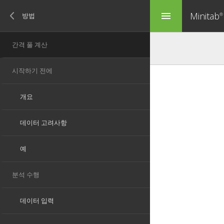
Minitab
menu
®