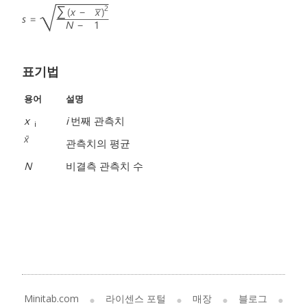
표기법
용어
설명
x
i
번째 관측치
i
관측치의 평균
N
비결측 관측치 수
Minitab.com
라이센스 포털
매장
블로그