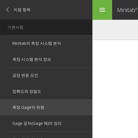
Minitab
menu
®