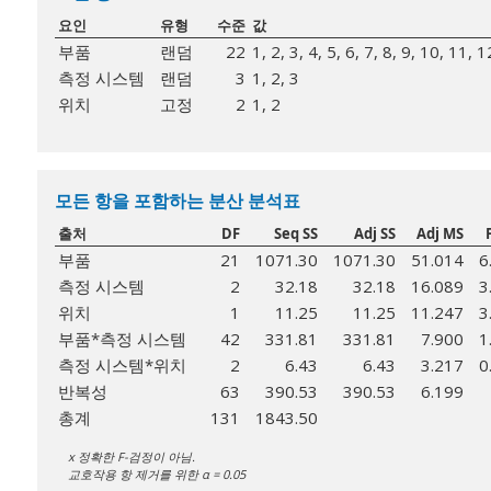
요인
유형
수준
값
부품
랜덤
22
1, 2, 3, 4, 5, 6, 7, 8, 9, 10, 11,
측정 시스템
랜덤
3
1, 2, 3
위치
고정
2
1, 2
모든 항을 포함하는 분산 분석표
출처
DF
Seq SS
Adj SS
Adj MS
부품
21
1071.30
1071.30
51.014
6
측정 시스템
2
32.18
32.18
16.089
3
위치
1
11.25
11.25
11.247
3
부품*측정 시스템
42
331.81
331.81
7.900
1
측정 시스템*위치
2
6.43
6.43
3.217
0
반복성
63
390.53
390.53
6.199
총계
131
1843.50
x 정확한 F-검정이 아님.
교호작용 항 제거를 위한 α = 0.05