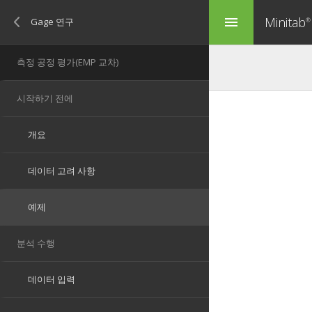
Minitab
menu
®