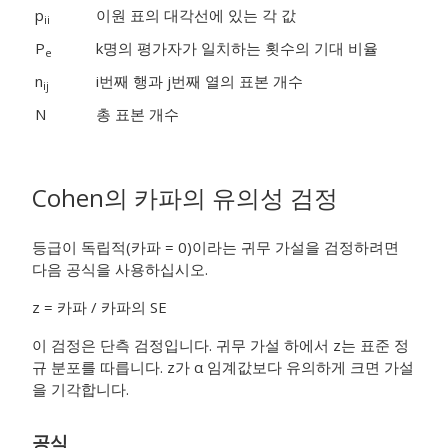
p
이원 표의 대각선에 있는 각 값
ii
P
k명의 평가자가 일치하는 횟수의 기대 비율
e
n
i
번째 행과 j
번째 열의 표본 개수
ij
N
총 표본 개수
Cohen의 카파의 유의성 검정
등급이 독립적(카파 = 0)이라는 귀무 가설을 검정하려면
다음 공식을 사용하십시오.
z = 카파 / 카파의 SE
이 검정은 단측 검정입니다. 귀무 가설 하에서 z는 표준 정
규 분포를 따릅니다. z가 α 임계값보다 유의하게 크면 가설
을 기각합니다.
공식