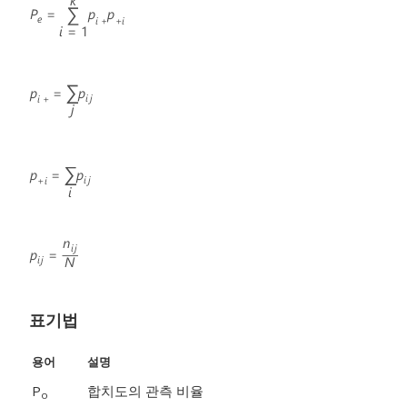
표기법
용어
설명
P
합치도의 관측 비율
o