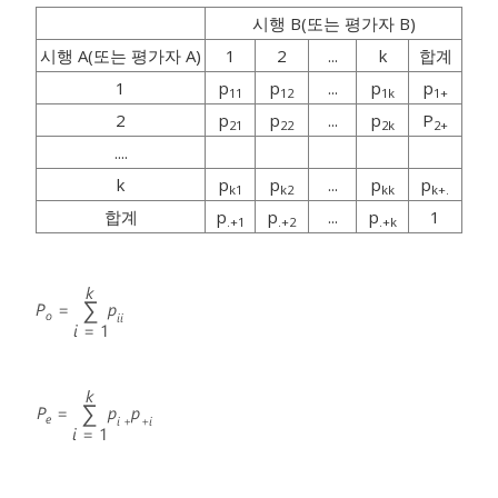
시행 B(또는 평가자 B)
시행 A(또는 평가자 A)
1
2
...
k
합계
1
p
p
...
p
p
11
12
1k
1+
2
p
p
...
p
P
21
22
2k
2+
....
k
p
p
...
p
p
k1
k2
kk
k+.
합계
p
p
...
p
1
.+1
.+2
.+k