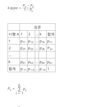
표준
시행 A
1
2
...
k
합계
1
p
p
...
p
p
11
12
1k
1+
2
p
p
...
p
P
21
22
2k
2+
....
k
p
p
...
p
p
k1
k2
kk
k+.
합계
p
p
...
p
1
.+1
.+2
.+k