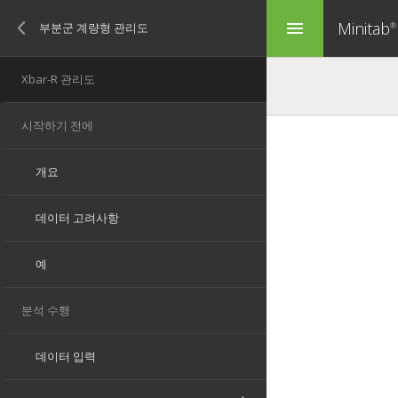
Minitab
menu
®