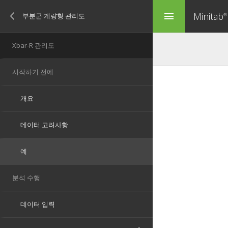
Minitab
menu
®