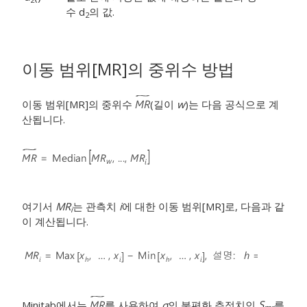
수 d
의 값.
2
이동 범위[MR]의 중위수 방법
이동 범위[MR]의 중위수
(길이
w
)는 다음 공식으로 계
산됩니다.
여기서
MR
는 관측치
i
에 대한 이동 범위[MR]로, 다음과 같
i
이 계산됩니다.
Minitab에서는
를 사용하여
σ
의 불편화 추정치인
S
를