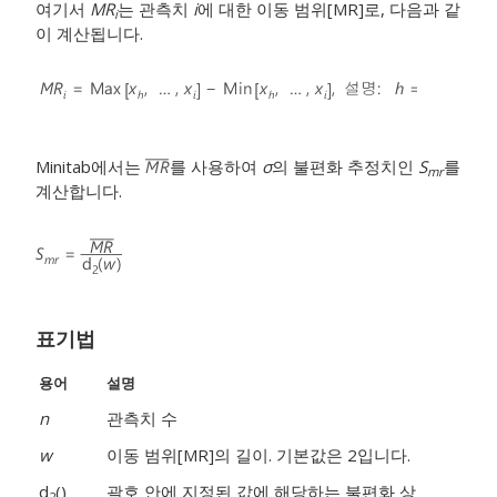
여기서
MR
는 관측치
i
에 대한 이동 범위[MR]로, 다음과 같
i
이 계산됩니다.
Minitab에서는
를 사용하여
σ
의 불편화 추정치인
S
를
mr
계산합니다.
표기법
용어
설명
n
관측치 수
w
이동 범위[MR]의 길이. 기본값은 2입니다.
d
()
괄호 안에 지정된 값에 해당하는 불편화 상
2