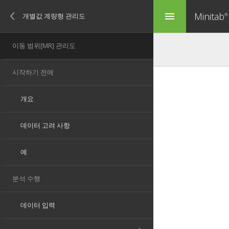
Minitab
menu
®