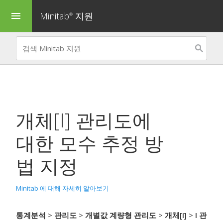
Minitab
지원
menu
®
개체[I] 관리도
에
대한 모수 추정 방
법 지정
Minitab 에 대해 자세히 알아보기
통계분석
>
관리도
>
개별값 계량형 관리도
>
개체[I]
>
I 관